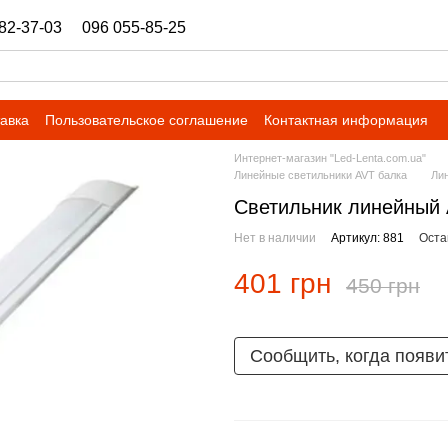
82-37-03
096 055-85-25
ukrbazashop@gmail.com
тавка
Пользовательское соглашение
Контактная информация
Интернет-магазин "Led-Lenta.com.ua"
Линейные светильники AVT балка
Ли
Светильник линейный 
Нет в наличии
Артикул: 881
Оста
401 грн
450 грн
Сообщить, когда появи