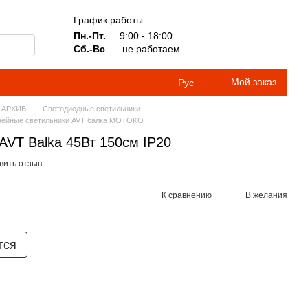
График работы:
Пн.-Пт.
9:00 - 18:00
Сб.-Вс
. не работаем
Мой заказ
Рус
АРХИВ
Светодиодные светильники
нейные светильники AVT балка MOTOKO
AVT Balka 45Вт 150см IP20
вить отзыв
К сравнению
В желания
тся