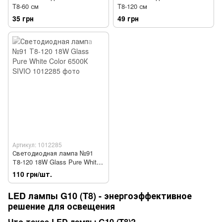
T8-60 см
T8-120 см
35 грн
49 грн
Артикул: 1012285
Светодиодная лампа №91
Т8-120 18W Glass Pure White
Color 6500К SIVIO
110 грн/шт.
LED лампы G10 (T8) - энергоэффективное
решение для освещения
Что такое LED лампы G10 (T8)?