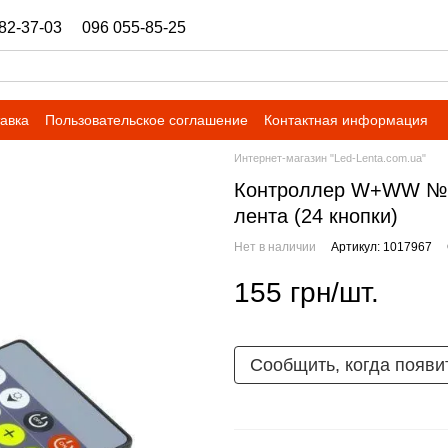
82-37-03
096 055-85-25
ukrbazashop@gmail.com
тавка
Пользовательское соглашение
Контактная информация
Интернет-магазин "Led-Lenta.com.ua"
Контроллер W+WW №79
лента (24 кнопки)
Нет в наличии
Артикул: 1017967
155 грн/шт.
Сообщить, когда появи