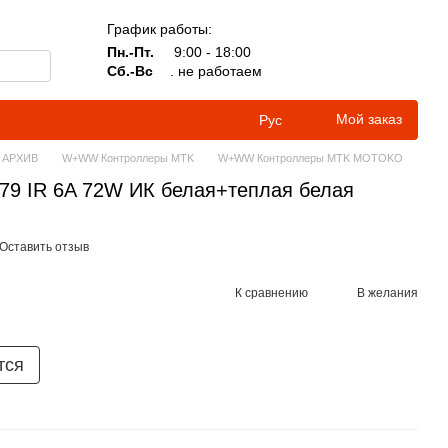
График работы:
Пн.-Пт.
9:00 - 18:00
Сб.-Вс
. не работаем
Мой заказ
Рус
АРХИВ
W+WW Контроллеры MTK
W+WW Контроллеры MTK MOTOKO
 IR 6A 72W ИК белая+теплая белая
Оставить отзыв
К сравнению
В желания
тся