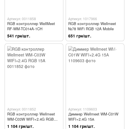
Артикул: 0011858
Артикул: 1017966
RGB контроллер WellMeet
RGB контроллер Wellmeet
RF-WM-TC014A-1CH
№78 WiFi RGB 12A Mobile
541 грн/шт.
651 грн/шт.
Артикул: 0011852
Артикул: 1109603
RGB контроллер Wellmeet
Диммер Wellmeet WM-C01W
WM-C03W WIFI+2.4G RGB
WIFI+2.4G 15А
15A
1 104 грн/шт.
1 104 грн/шт.