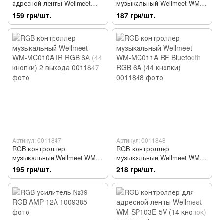
адресной ленты Wellmeet
музыкальный Wellmeet WM-
WM-HC036A RF USB (17
MC010A IR RGB 6A (44
159 грн/шт.
187 грн/шт.
кнопок)
кнопки)
Артикул: 0011847
Артикул: 0011848
RGB контроллер
RGB контроллер
музыкальный Wellmeet WM-
музыкальный Wellmeet WM-
MC010A IR RGB 6A (44
MC011A RF Bluetooth RGB 6A
195 грн/шт.
218 грн/шт.
кнопки) 2 выхода
(44 кнопки)