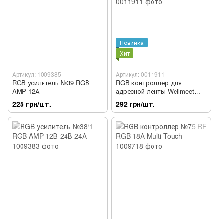
Новинка
Хит
Артикул: 1009385
Артикул: 0011911
RGB усилитель №39 RGB
RGB контроллер для
AMP 12А
адресной ленты Wellmeet
WM-SP103E-5V (14 кнопок)
225 грн/шт.
292 грн/шт.