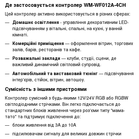
Де застосовується контролер WM-WF012A-4CH
Цей контролер активно використовується в різних сферах:
Домашнє освітлення
- управління декоративним LED-
підсвічуванням у вітальні, спальні, на кухні, у ванній
кімнаті.
Комерційні приміщення
— оформлення вітрин, торгових
залів, барів, ресторанів та кафе.
Розважальні заклади
— клуби, студії, сцени, де
важливий динамічний світловий супровід.
Автомобільний та виставковий тюнінг
— підсвічування
інтер'єрів, стійок, вітрин, автошоу.
Сумісність з іншими пристроями
Контролер сумісний з будь-якими 12V/24V RGB або RGBW
світлодіодними стрічками. Він легко підключається до
стандартних блоків живлення через роз'єми типу "мама-
тато" та підтримує підключення до:
блоки живлення від 3A до 10A
підсилювачам сигналу для великих довжин стрічки