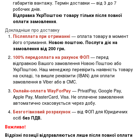
габаритів вантажу. Термін доставки — від 3 до 7
робочих днів.
Відправка УкрПоштою товару тільки після повної
оплати замовлення
.
Докладніше про доставку
Післяплата при отриманні
— оплата товару в момент
його отримання.
Новою поштою. Послуга діє на
замовлення від 200 грн.
100% передоплата на рахунок ФОП
— перед
відправкою Вашого замовлення Новою Поштою або
УкрПоштою. Наш менеджер перевірить наявність товару
на складі, та вишле реквізити (IBAN) для оплати
замовлення в Viber або в СМС.
Онлайн-оплата WayForPay
— PrivatPay, Google Pay,
Apple Pay, MasterCard, Visa. Не оплачене замовлення
автоматично скасовується через добу.
Безготівковий розрахунок
— від ФОП для Юридичних
осіб
без ПДВ.
Важливо!
Відрізні позиції відправляються лише після повної оплати